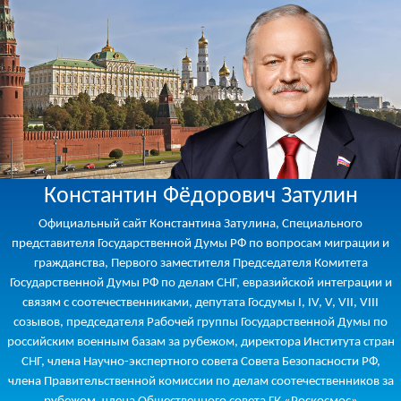
Константин Фёдорович Затулин
Официальный сайт Константина Затулина, Специального
представителя Государственной Думы РФ по вопросам миграции и
гражданства, Первого заместителя Председателя Комитета
Государственной Думы РФ по делам СНГ, евразийской интеграции и
связям с соотечественниками, депутата Госдумы I, IV, V, VII, VIII
созывов, председателя Рабочей группы Государственной Думы по
российским военным базам за рубежом, директора Института стран
СНГ, члена Научно-экспертного совета Совета Безопасности РФ,
члена Правительственной комиссии по делам соотечественников за