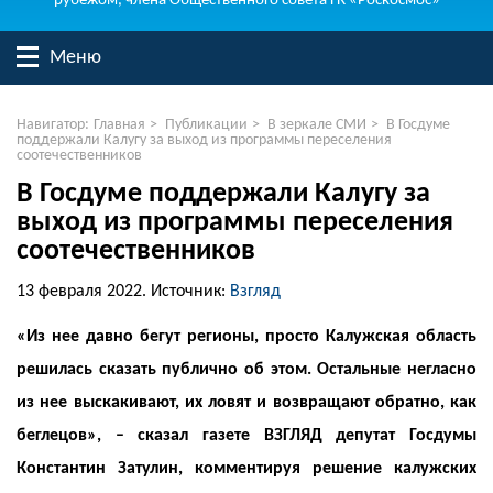
рубежом, члена Общественного совета ГК «Роскосмос»
Меню
Навигатор:
Главная
>
Публикации
>
В зеркале СМИ
>
В Госдуме
поддержали Калугу за выход из программы переселения
соотечественников
В Госдуме поддержали Калугу за
выход из программы переселения
соотечественников
13 февраля 2022.
Источник:
Взгляд
«Из нее давно бегут регионы, просто Калужская область
решилась сказать публично об этом. Остальные негласно
из нее выскакивают, их ловят и возвращают обратно, как
беглецов», – сказал газете ВЗГЛЯД депутат Госдумы
Константин Затулин, комментируя решение калужских