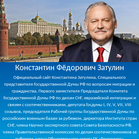
Константин Фёдорович Затулин
Официальный сайт Константина Затулина, Специального
представителя Государственной Думы РФ по вопросам миграции и
гражданства, Первого заместителя Председателя Комитета
Государственной Думы РФ по делам СНГ, евразийской интеграции и
связям с соотечественниками, депутата Госдумы I, IV, V, VII, VIII
созывов, председателя Рабочей группы Государственной Думы по
российским военным базам за рубежом, директора Института стран
СНГ, члена Научно-экспертного совета Совета Безопасности РФ,
члена Правительственной комиссии по делам соотечественников за