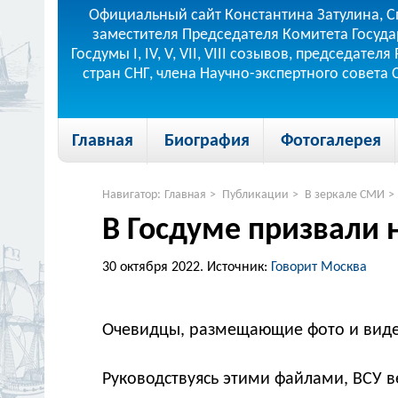
Официальный сайт Константина Затулина, С
заместителя Председателя Комитета Госуда
Госдумы I, IV, V, VII, VIII созывов, председа
стран СНГ, члена Научно-экспертного совета
Главная
Биография
Фотогалерея
Навигатор:
Главная
>
Публикации
>
В зеркале СМИ
>
В Госдуме призвали 
30 октября 2022.
Источник:
Говорит Москва
Очевидцы, размещающие фото и видео 
Руководствуясь этими файлами, ВСУ ве