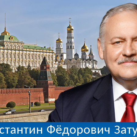
стантин Фёдорович Зат