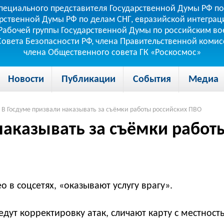
пециального представителя Государственной Думы РФ по
рственной Думы РФ по делам СНГ, евразийской интеграци
теля Рабочей группы Государственной Думы по российским
 Совета Безопасности РФ, члена Правительственной коми
члена Общественного совета ГК «Роскосмос»
Новости
Публикации
События
Медиа
В Госдуме призвали наказывать за съёмки работы российских ПВО
наказывать за съёмки работ
в соцсетях, «оказывают услугу врагу».
дут корректировку атак, сличают карту с местност