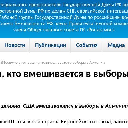
пециального представителя Государственной Думы РФ по
рственной Думы РФ по делам СНГ, евразийской интеграци
теля Рабочей группы Государственной Думы по российским
 Совета Безопасности РФ, члена Правительственной коми
члена Общественного совета ГК «Роскосмос»
Новости
Публикации
События
Медиа
В Госдуме рассказали, кто вмешивается в выборы в Армении
и, кто вмешивается в выбор
шиняна, США вмешиваются в выборы в Армении
ые Штаты, как и страны Европейского союза, заин