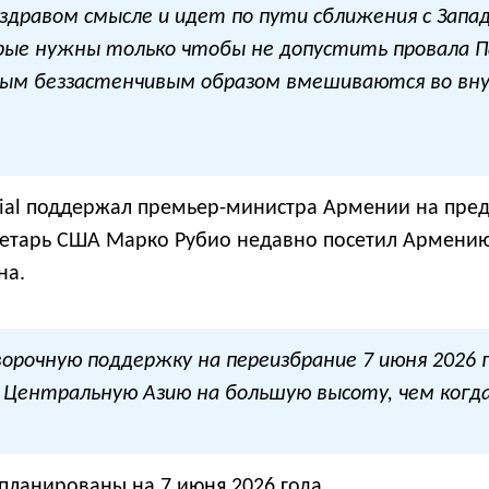
здравом смысле и идет по пути сближения с Зап
рые нужны только чтобы не допустить провала П
ым беззастенчивым образом вмешиваются во вну
ocial поддержал премьер-министра Армении на пре
екретарь США Марко Рубио недавно посетил Армени
на.
оворочную поддержку на переизбрание 7 июня 2026
Центральную Азию на большую высоту, чем когда
ланированы на 7 июня 2026 года.