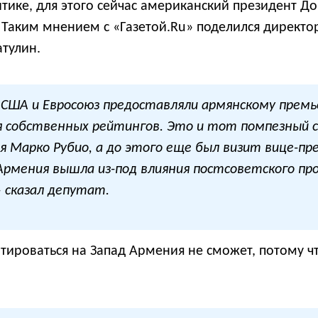
тике, для этого сейчас американский президент Д
аким мнением с «Газетой.Ru» поделился директор 
атулин.
в США и Евросоюз предоставляли армянскому пре
 собственных рейтингов. Это и тот помпезный 
ря Марко Рубио, а до этого еще был визит вице-п
рмения вышла из-под влияния постсоветского пр
— сказал депутат.
ироваться на Запад Армения не сможет, потому чт