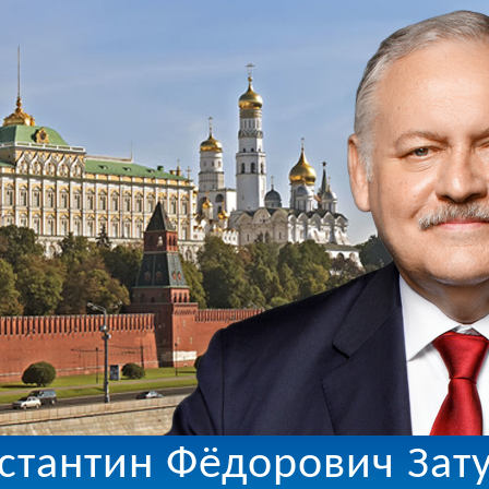
стантин Фёдорович Зат