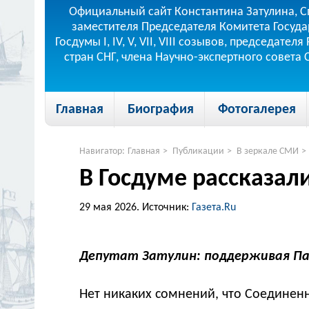
Официальный сайт Константина Затулина, С
заместителя Председателя Комитета Госуда
Госдумы I, IV, V, VII, VIII созывов, председа
стран СНГ, члена Научно-экспертного совета
Главная
Биография
Фотогалерея
Навигатор:
Главная
>
Публикации
>
В зеркале СМИ
>
В Госдуме рассказал
29 мая 2026.
Источник:
Газета.Ru
Депутат Затулин: поддерживая Па
Нет никаких сомнений, что Соединенн