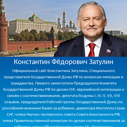
Константин Фёдорович Затулин
Официальный сайт Константина Затулина, Специального
представителя Государственной Думы РФ по вопросам миграции и
гражданства, Первого заместителя Председателя Комитета
Государственной Думы РФ по делам СНГ, евразийской интеграции и
связям с соотечественниками, депутата Госдумы I, IV, V, VII, VIII
созывов, председателя Рабочей группы Государственной Думы по
российским военным базам за рубежом, директора Института стран
СНГ, члена Научно-экспертного совета Совета Безопасности РФ,
члена Правительственной комиссии по делам соотечественников за