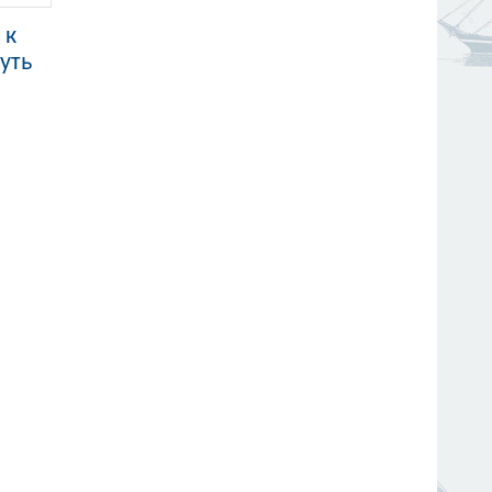
 к
уть