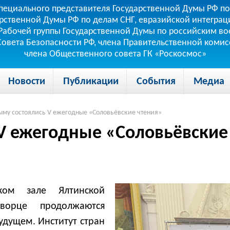
пециального представителя Государственной Думы РФ по
рственной Думы РФ по делам СНГ, евразийской интеграци
теля Рабочей группы Государственной Думы по российским
 Совета Безопасности РФ, члена Правительственной коми
члена Общественного совета ГК «Роскосмос»
Новости
Публикации
События
Медиа
ыму состоялись V ежегодные «Соловьёвские чтения»
 V ежегодные «Соловьёвские
ком зале Ялтинской
ворце продолжаются
удущем. Институт стран