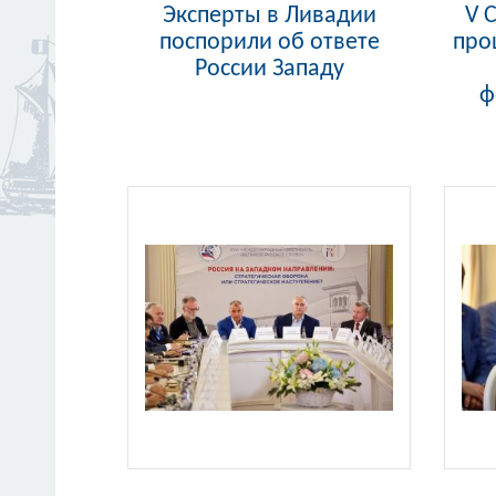
Эксперты в Ливадии
V 
поспорили об ответе
про
России Западу
ф