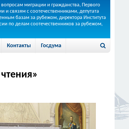
 вопросам миграции и гражданства, Первого
и и связям с соотечественниками, депутата
 военным базам за рубежом, директора Института
ссии по делам соотечественников за рубежом,
Контакты
Госдума
 чтения»