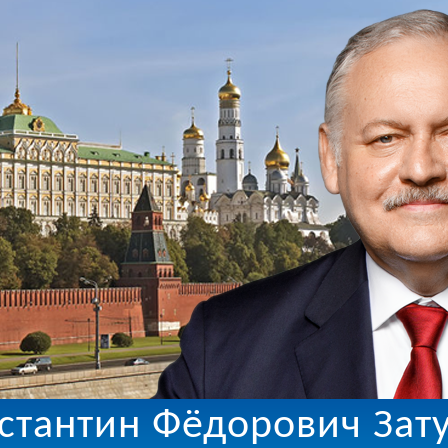
стантин Фёдорович Зат