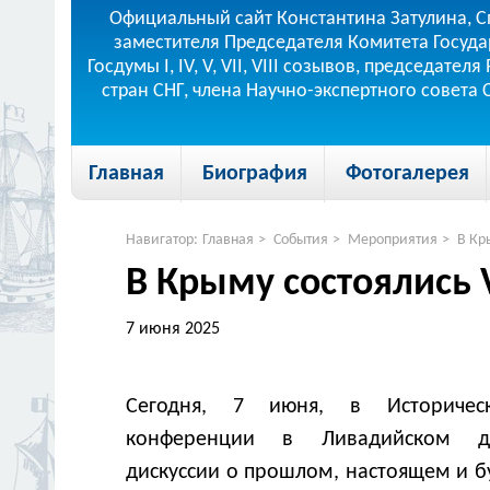
Официальный сайт Константина Затулина, С
заместителя Председателя Комитета Госуда
Госдумы I, IV, V, VII, VIII созывов, председа
стран СНГ, члена Научно-экспертного совета
Главная
Биография
Фотогалерея
Навигатор:
Главная
>
События
>
Мероприятия
>
В Кр
В Крыму состоялись
7 июня 2025
Сегодня, 7 июня, в Историчес
конференции в Ливадийском д
дискуссии о прошлом, настоящем и б