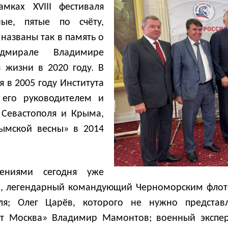
мках XVIII фестиваля
ые, пятые по счёту,
названы так в память о
дмирале Владимире
 жизни в 2020 году. В
я в 2005 году Института
 его руководителем и
 Севастополя и Крыма,
ымской весны» в 2014
ениями сегодня уже
в, легендарный командующий Черноморским флотом
оля; Олег Царёв, которого не нужно представл
ит Москва» Владимир Мамонтов; военный эксперт