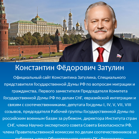
Константин Фёдорович Затулин
Официальный сайт Константина Затулина, Специального
представителя Государственной Думы РФ по вопросам миграции и
гражданства, Первого заместителя Председателя Комитета
Государственной Думы РФ по делам СНГ, евразийской интеграции и
связям с соотечественниками, депутата Госдумы I, IV, V, VII, VIII
созывов, председателя Рабочей группы Государственной Думы по
российским военным базам за рубежом, директора Института стран
СНГ, члена Научно-экспертного совета Совета Безопасности РФ,
члена Правительственной комиссии по делам соотечественников за