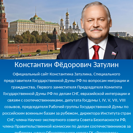
Константин Фёдорович Затулин
Официальный сайт Константина Затулина, Специального
представителя Государственной Думы РФ по вопросам миграции и
гражданства, Первого заместителя Председателя Комитета
Государственной Думы РФ по делам СНГ, евразийской интеграции и
связям с соотечественниками, депутата Госдумы I, IV, V, VII, VIII
созывов, председателя Рабочей группы Государственной Думы по
российским военным базам за рубежом, директора Института стран
СНГ, члена Научно-экспертного совета Совета Безопасности РФ,
члена Правительственной комиссии по делам соотечественников за