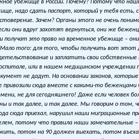
ное убежище в России. Почему? Потому что наши
ще, надо сдать паспорт, который у тебя есть, 
товерение. Зачем? Органы этого не очень понима
если они вдруг захотят вернуться, они же бежен
ни получат это право на временное убежище – он
 Мало того: для того, чтобы получить вот этот 
етельствование и заплатить свои собственные к
госпитале, или в нашем медицинском учреждении 
умент не дадут. На основании законов, которые
 привозили сюда вместе с какими-то беженцами б
мени, не для сегодняшнего! Даже если человек бо
ны и так далее, и так далее. Мы говорим о том,
ода сюда приехал, нарушил наши миграционные прав
телем, потому что правила наши замечательные – 
ть, потом на 90 должен выехать, потом въехать