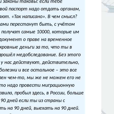
 законы таковы: если тебе
свой паспорт надо отдать органам,
ют. «Так написано». В чем смысл?
цами перестанут быть, с учётом
и получат самые 10000, которые им
документ о праве на временное
ровные деньги за то, что ты в
прошёл медобследование. Без этого
 у нас действуют, действительно,
олезни и все остальное – это все
лен чем-то, мы же не можем его не
 что надо провести миграционную
ила, пробыл здесь, в России, больше
90 дней если ты из страны с
 на 90 дней, выехать на 90 дней.