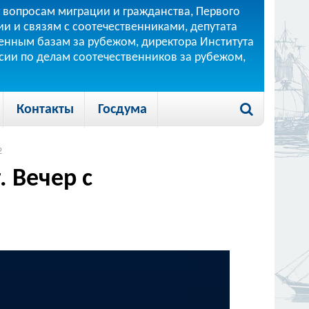
 вопросам миграции и гражданства, Первого
и и связям с соотечественниками, депутата
 военным базам за рубежом, директора Института
ссии по делам соотечественников за рубежом,
Контакты
Госдума
2
. Вечер с