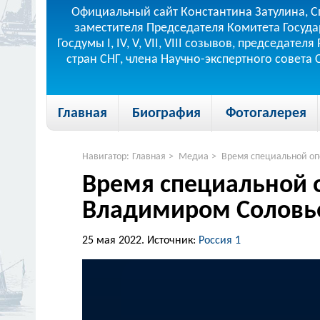
Официальный сайт Константина Затулина, С
заместителя Председателя Комитета Госуда
Госдумы I, IV, V, VII, VIII созывов, председа
стран СНГ, члена Научно-экспертного совета
Главная
Биография
Фотогалерея
Навигатор:
Главная
>
Медиа
>
Время специальной опе
Время специальной оп
Владимиром Соловье
25 мая 2022.
Источник:
Россия 1