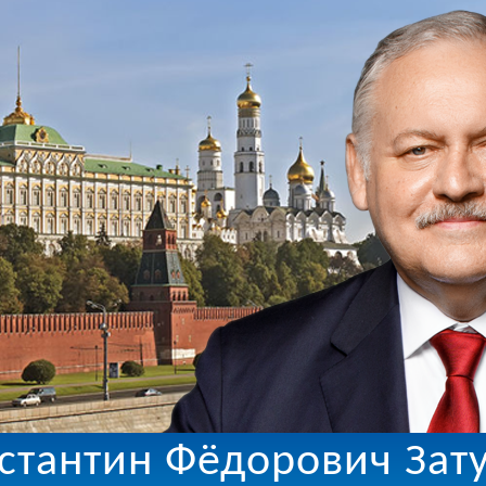
стантин Фёдорович Зат