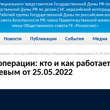
пециального представителя Государственной Думы РФ по
рственной Думы РФ по делам СНГ, евразийской интеграци
теля Рабочей группы Государственной Думы по российским
 Совета Безопасности РФ, члена Правительственной коми
члена Общественного совета ГК «Роскосмос»
Новости
Публикации
События
Медиа
рации: кто и как работает. Вечер с Владимиром Соловьевым от 25.05.202
ерации: кто и как работает
вым от 25.05.2022