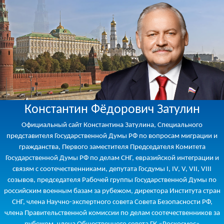
Константин Фёдорович Затулин
Официальный сайт Константина Затулина, Специального
представителя Государственной Думы РФ по вопросам миграции и
гражданства, Первого заместителя Председателя Комитета
Государственной Думы РФ по делам СНГ, евразийской интеграции и
связям с соотечественниками, депутата Госдумы I, IV, V, VII, VIII
созывов, председателя Рабочей группы Государственной Думы по
российским военным базам за рубежом, директора Института стран
СНГ, члена Научно-экспертного совета Совета Безопасности РФ,
члена Правительственной комиссии по делам соотечественников за