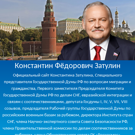
Константин Фёдорович Затулин
Официальный сайт Константина Затулина, Специального
представителя Государственной Думы РФ по вопросам миграции и
гражданства, Первого заместителя Председателя Комитета
Государственной Думы РФ по делам СНГ, евразийской интеграции и
связям с соотечественниками, депутата Госдумы I, IV, V, VII, VIII
созывов, председателя Рабочей группы Государственной Думы по
российским военным базам за рубежом, директора Института стран
СНГ, члена Научно-экспертного совета Совета Безопасности РФ,
члена Правительственной комиссии по делам соотечественников за