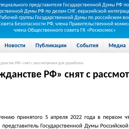
пециального представителя Государственной Думы РФ по
рственной Думы РФ по делам СНГ, евразийской интеграци
теля Рабочей группы Государственной Думы по российским
 Совета Безопасности РФ, члена Правительственной коми
члена Общественного совета ГК «Роскосмос»
Новости
Публикации
События
Медиа
данстве РФ» снят с рассмотрения для доработки
жданстве РФ» снят с рассмо
чтению принятого 5 апреля 2022 года в первом 
 представитель Государственной Думы Российско