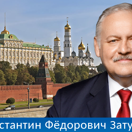
стантин Фёдорович Зат