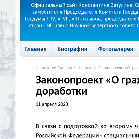
Официальный сайт Константина Затулина, С
заместителя Председателя Комитета Госуда
Госдумы I, IV, V, VII, VIII созывов, председа
стран СНГ, члена Научно-экспертного совета
Главная
Биография
Фотогалерея
Навигатор:
Главная
>
Новости
>
Законопроект «О граж
Законопроект «О гра
доработки
11 апреля 2023
В связи с подготовкой ко второму 
Российской Федерации» специальный