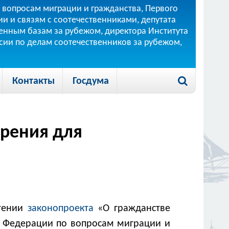
 вопросам миграции и гражданства, Первого
и и связям с соотечественниками, депутата
 военным базам за рубежом, директора Института
ссии по делам соотечественников за рубежом,
Контакты
Госдума
трения для
чтении
законопроекта
«О гражданстве
й Федерации по вопросам миграции и