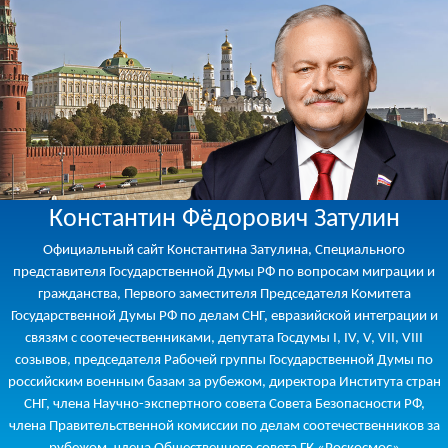
Константин Фёдорович Затулин
Официальный сайт Константина Затулина, Специального
представителя Государственной Думы РФ по вопросам миграции и
гражданства, Первого заместителя Председателя Комитета
Государственной Думы РФ по делам СНГ, евразийской интеграции и
связям с соотечественниками, депутата Госдумы I, IV, V, VII, VIII
созывов, председателя Рабочей группы Государственной Думы по
российским военным базам за рубежом, директора Института стран
СНГ, члена Научно-экспертного совета Совета Безопасности РФ,
члена Правительственной комиссии по делам соотечественников за