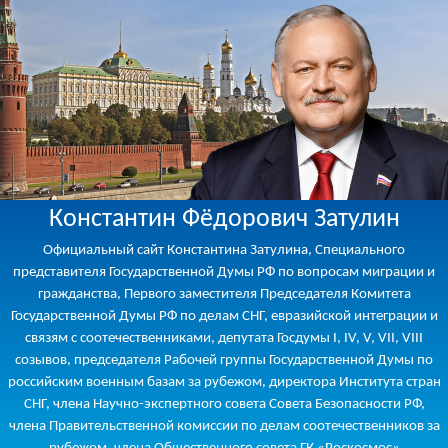
Константин Фёдорович Затулин
Официальный сайт Константина Затулина, Специального
представителя Государственной Думы РФ по вопросам миграции и
гражданства, Первого заместителя Председателя Комитета
Государственной Думы РФ по делам СНГ, евразийской интеграции и
связям с соотечественниками, депутата Госдумы I, IV, V, VII, VIII
созывов, председателя Рабочей группы Государственной Думы по
российским военным базам за рубежом, директора Института стран
СНГ, члена Научно-экспертного совета Совета Безопасности РФ,
члена Правительственной комиссии по делам соотечественников за