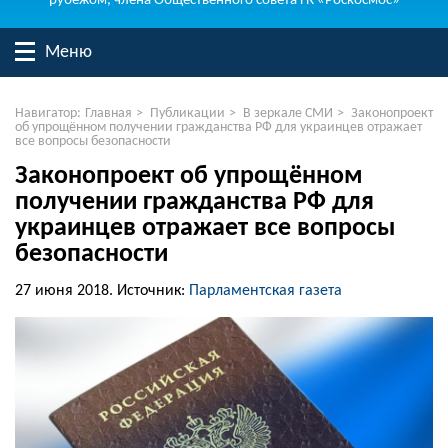
рубежом, члена Общественного совета ГК «Роскосмос»
Меню
Навигатор:
Главная
>
Публикации
>
В зеркале СМИ
>
Законопроект
об упрощённом получении гражданства РФ для украинцев отражает
все вопросы безопасности
Законопроект об упрощённом
получении гражданства РФ для
украинцев отражает все вопросы
безопасности
27 июня 2018.
Источник:
Парламентская газета