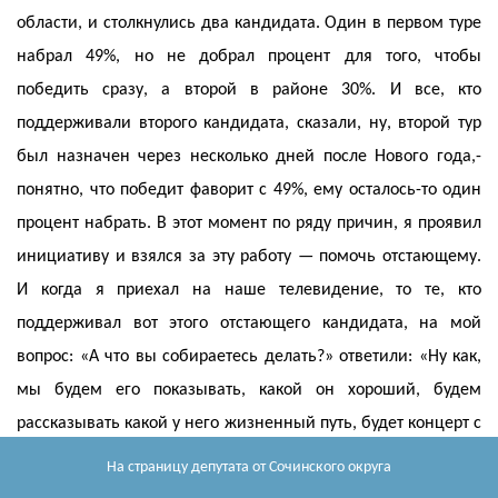
области, и столкнулись два кандидата. Один в первом туре
набрал 49%, но не добрал процент для того, чтобы
победить сразу, а второй в районе 30%. И все, кто
поддерживали второго кандидата, сказали, ну, второй тур
был назначен через несколько дней после Нового года,-
понятно, что победит фаворит с 49%, ему осталось-то один
процент набрать. В этот момент по ряду причин, я проявил
инициативу и взялся за эту работу — помочь отстающему.
И когда я приехал на наше телевидение, то те, кто
поддерживал вот этого отстающего кандидата, на мой
вопрос: «А что вы собираетесь делать?» ответили: «Ну как,
мы будем его показывать, какой он хороший, будем
рассказывать какой у него жизненный путь, будет концерт с
его участием». А оставалось всего несколько дней. Я
На страницу депутата
от Сочинского округа
сказал: «Вы знаете, это все то, что вы делаете, абсолютно