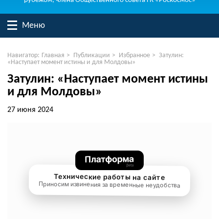
рубежом, члена Общественного совета ГК «Роскосмос»
Меню
Навигатор:
Главная
>
Публикации
>
Избранное
>
Затулин:
«Наступает момент истины и для Молдовы»
Затулин: «Наступает момент истины
и для Молдовы»
27 июня 2024