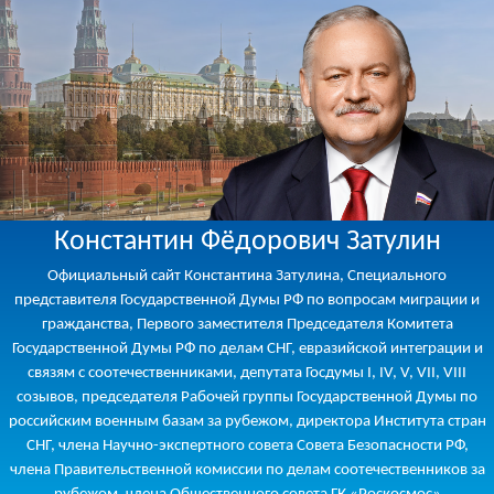
Константин Фёдорович Затулин
Официальный сайт Константина Затулина, Специального
представителя Государственной Думы РФ по вопросам миграции и
гражданства, Первого заместителя Председателя Комитета
Государственной Думы РФ по делам СНГ, евразийской интеграции и
связям с соотечественниками, депутата Госдумы I, IV, V, VII, VIII
созывов, председателя Рабочей группы Государственной Думы по
российским военным базам за рубежом, директора Института стран
СНГ, члена Научно-экспертного совета Совета Безопасности РФ,
члена Правительственной комиссии по делам соотечественников за