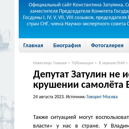
Официальный сайт Константина Затулина, С
заместителя Председателя Комитета Госуда
Госдумы I, IV, V, VII, VIII созывов, председа
стран СНГ, члена Научно-экспертного совета
Главная
Биография
Фотогалерея
Навигатор:
Главная
>
Публикации
>
В зеркале СМИ
>
Депутат Затулин не 
крушении самолёта 
24 августа 2023.
Источник:
Говорит Москва
Также ситуацией могут воспользова
власти» у нас в стране. У Влади