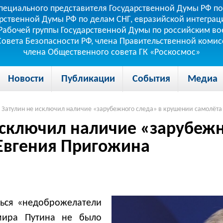
пециального представителя Государственной Думы РФ по
рственной Думы РФ по делам СНГ, евразийской интеграци
теля Рабочей группы Государственной Думы по российским
 Совета Безопасности РФ, члена Правительственной коми
члена Общественного совета ГК «Роскосмос»
Новости
Публикации
События
Медиа
Затулин не исключил наличие «зарубежного следа» в крушении самолёт
исключил наличие «зарубежн
Евгения Пригожина
ться «недоброжелатели
мира Путина не было