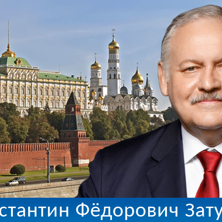
стантин Фёдорович Зат