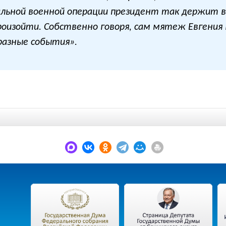
альной военной операции президент так держит вс
роизойти. Собственно говоря, сам мятеж Евгения 
разные события».
.