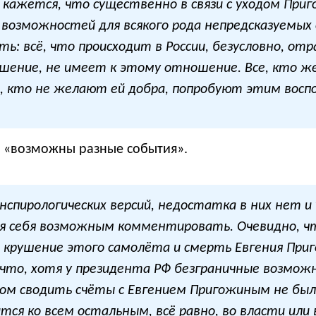
 кажется, что существенно в связи с уходом При
 возможностей для всякого рода непредсказуемых 
ать: всё, что происходит в России, безусловно, от
шение, не имеет к этому отношение. Все, кто ж
 кто не желают ей добра, попробуют этим воспо
и «возможны разные события».
нспирологических версий, недостатка в них нет и 
ля себя возможным комментировать. Очевидно, чт
крушение этого самолёта и смерть Евгения Приг
, что, хотя у президента РФ безграничные возмож
м сводить счёты с Евгением Пригожиным не было,
ся ко всем остальным, всё равно, во власти или в