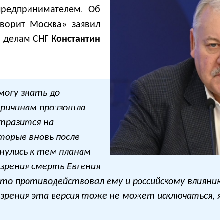
предпринимателем. Об
оворит Москва» заявил
о делам СНГ
Константин
 могу знать до
причинам произошла
тразится на
торые вновь после
нулись к тем планам
 зрения смерть Евгения
то противодействовал ему и российскому влияни
 зрения эта версия тоже не может исключаться, 