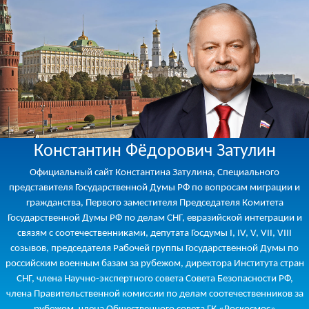
Константин Фёдорович Затулин
Официальный сайт Константина Затулина, Специального
представителя Государственной Думы РФ по вопросам миграции и
гражданства, Первого заместителя Председателя Комитета
Государственной Думы РФ по делам СНГ, евразийской интеграции и
связям с соотечественниками, депутата Госдумы I, IV, V, VII, VIII
созывов, председателя Рабочей группы Государственной Думы по
российским военным базам за рубежом, директора Института стран
СНГ, члена Научно-экспертного совета Совета Безопасности РФ,
члена Правительственной комиссии по делам соотечественников за