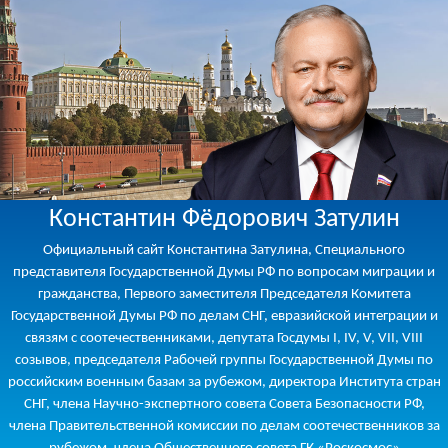
Константин Фёдорович Затулин
Официальный сайт Константина Затулина, Специального
представителя Государственной Думы РФ по вопросам миграции и
гражданства, Первого заместителя Председателя Комитета
Государственной Думы РФ по делам СНГ, евразийской интеграции и
связям с соотечественниками, депутата Госдумы I, IV, V, VII, VIII
созывов, председателя Рабочей группы Государственной Думы по
российским военным базам за рубежом, директора Института стран
СНГ, члена Научно-экспертного совета Совета Безопасности РФ,
члена Правительственной комиссии по делам соотечественников за