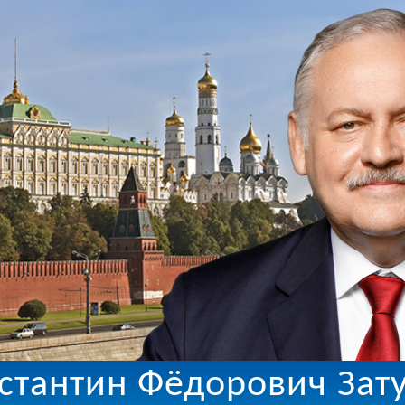
стантин Фёдорович Зат