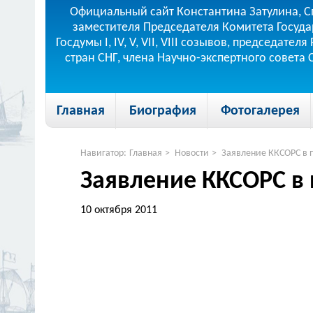
Официальный сайт Константина Затулина, С
заместителя Председателя Комитета Госуда
Госдумы I, IV, V, VII, VIII созывов, председа
стран СНГ, члена Научно-экспертного совета
Главная
Биография
Фотогалерея
Навигатор:
Главная
>
Новости
>
Заявление ККСОРС в 
Заявление ККСОРС в
10 октября 2011