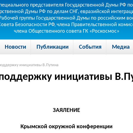
пециального представителя Государственной Думы РФ по
рственной Думы РФ по делам СНГ, евразийской интеграци
теля Рабочей группы Государственной Думы по российским
 Совета Безопасности РФ, члена Правительственной коми
члена Общественного совета ГК «Роскосмос»
Новости
Публикации
События
Медиа
поддержку инициативы В.Путина
 поддержку инициативы В.П
ЗАЯЛЕНИЕ
Крымской окружной конференции