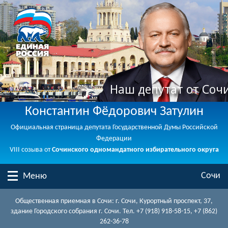
Наш депутат от Соч
Константин Фёдорович Затулин
Официальная страница депутата Государственной Думы Российской
Федерации
VIII созыва от
Сочинского одномандатного избирательного округа
Сочи
Меню
Общественная приемная в Сочи: г. Сочи, Курортный проспект, 37,
здание Городского собрания г. Сочи. Тел. +7 (918) 918-58-15, +7 (862)
262-36-78