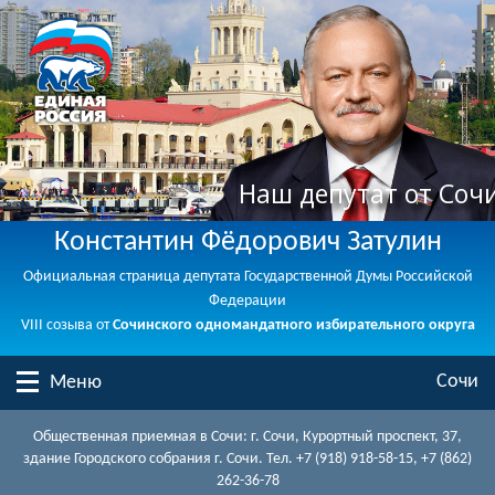
Наш депутат от Соч
Константин Фёдорович Затулин
Официальная страница депутата Государственной Думы Российской
Федерации
VIII созыва от
Сочинского одномандатного избирательного округа
Сочи
Меню
Общественная приемная в Сочи: г. Сочи, Курортный проспект, 37,
здание Городского собрания г. Сочи. Тел. +7 (918) 918-58-15, +7 (862)
262-36-78