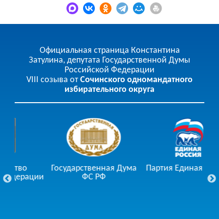
Официальная страница Константина
Затулина, депутата Государственной Думы
Российской Федерации
VIII созыва от
Сочинского одномандатного
избирательного округа
Государственная Дума
Партия Единая Россия
ции
ФС РФ
Го