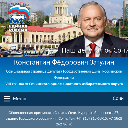
Наш депутат от Соч
Константин Фёдорович Затулин
Официальная страница депутата Государственной Думы Российской
Федерации
VIII созыва от
Сочинского одномандатного избирательного округа
Сочи
Меню
Общественная приемная в Сочи: г. Сочи, Курортный проспект, 37,
здание Городского собрания г. Сочи. Тел. +7 (918) 918-58-15, +7 (862)
262-36-78