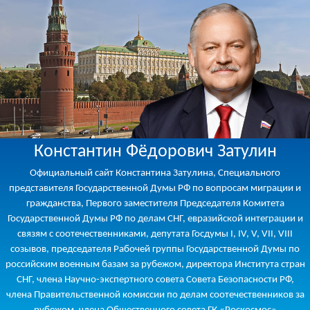
Константин Фёдорович Затулин
Официальный сайт Константина Затулина, Специального
представителя Государственной Думы РФ по вопросам миграции и
гражданства, Первого заместителя Председателя Комитета
Государственной Думы РФ по делам СНГ, евразийской интеграции и
связям с соотечественниками, депутата Госдумы I, IV, V, VII, VIII
созывов, председателя Рабочей группы Государственной Думы по
российским военным базам за рубежом, директора Института стран
СНГ, члена Научно-экспертного совета Совета Безопасности РФ,
члена Правительственной комиссии по делам соотечественников за