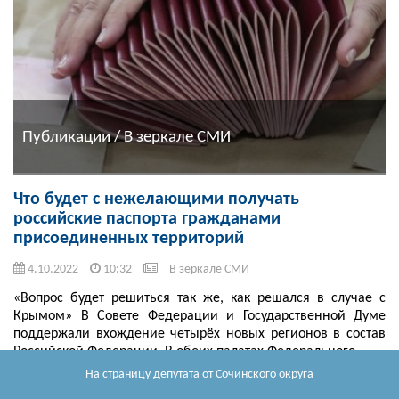
Публикации / В зеркале СМИ
Что будет с нежелающими получать
российские паспорта гражданами
присоединенных территорий
4.10.2022
10:32
В зеркале СМИ
«Вопрос будет решиться так же, как решался в случае с
Крымом» В Совете Федерации и Государственной Думе
поддержали вхождение четырёх новых регионов в состав
Российской Федерации. В обеих палатах Федерального ...
Читать далее
На страницу депутата
от Сочинского округа