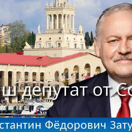
ш депутат от С
стантин Фёдорович Зат