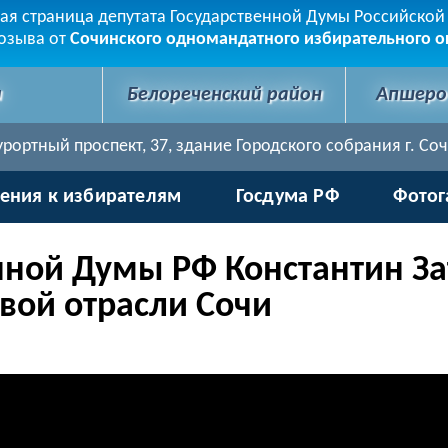
я страница депутата Государственной Думы Российско
созыва от
Сочинского одномандатного избирательного о
и
Белореченский район
Апшеро
ортный проспект, 37, здание Городского собрания г. Сочи. 
ения к избирателям
Госдума РФ
Фотог
нной Думы РФ Константин За
вой отрасли Сочи