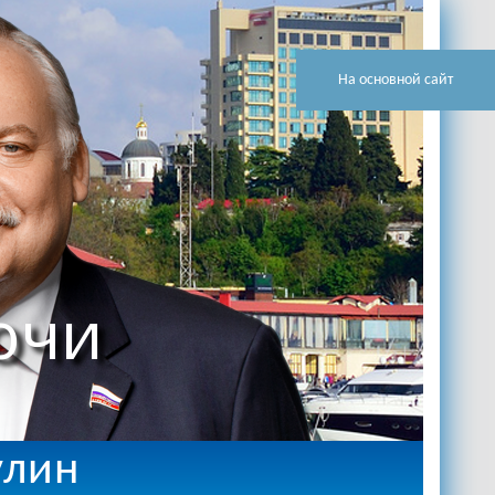
На основной сайт
очи
улин