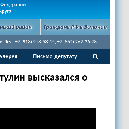
й Федерации
круга
нский район
Граждане РФ в Эстонии
Тел. +7 (918) 918-58-15, +7 (862) 262-36-78
алерея
Письмо депутату
тулин высказался о