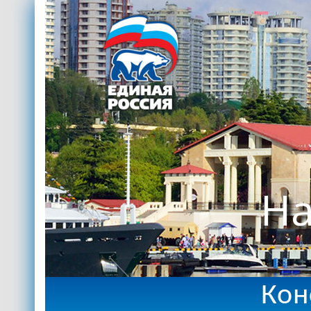
На
Кон