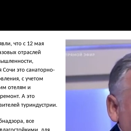
вли, что с 12 мая
азовых отраслей
мышленности,
я Сочи это санаторно-
овления, с учетом
им отелям и
ремонт. А это
вителей туриндустрии.
надзора, все
влагостойкими, для