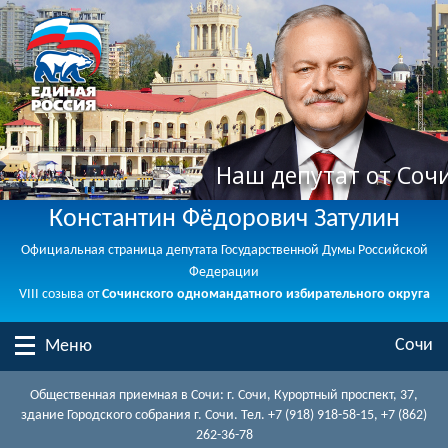
Наш депутат от Соч
Константин Фёдорович Затулин
Официальная страница депутата Государственной Думы Российской
Федерации
VIII созыва от
Сочинского одномандатного избирательного округа
Сочи
Меню
Общественная приемная в Сочи: г. Сочи, Курортный проспект, 37,
здание Городского собрания г. Сочи. Тел. +7 (918) 918-58-15, +7 (862)
262-36-78