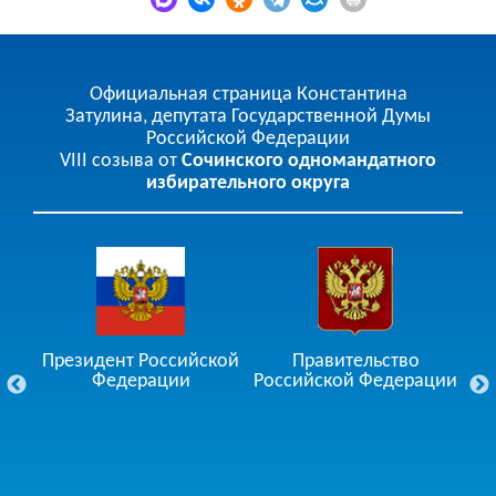
Официальная страница Константина
Затулина, депутата Государственной Думы
Российской Федерации
VIII созыва от
Сочинского одномандатного
избирательного округа
чи
Президент Российской
Правительство
Го
Федерации
Российской Федерации