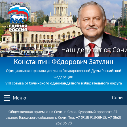
Наш депутат от Соч
Константин Фёдорович Затулин
Официальная страница депутата Государственной Думы Российской
Федерации
VIII созыва от
Сочинского одномандатного избирательного округа
Сочи
Меню
Общественная приемная в Сочи: г. Сочи, Курортный проспект, 37,
здание Городского собрания г. Сочи. Тел. +7 (918) 918-58-15, +7 (862)
262-36-78