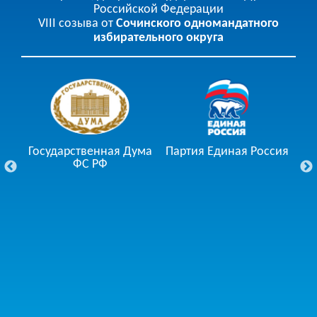
Российской Федерации
VIII созыва от
Сочинского одномандатного
избирательного округа
Государственная Дума
Партия Единая Россия
ции
ФС РФ
Го