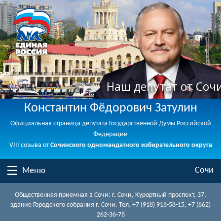
Наш депутат от Соч
Константин Фёдорович Затулин
Официальная страница депутата Государственной Думы Российской
Федерации
VIII созыва от
Сочинского одномандатного избирательного округа
Сочи
Меню
Общественная приемная в Сочи: г. Сочи, Курортный проспект, 37,
здание Городского собрания г. Сочи. Тел. +7 (918) 918-58-15, +7 (862)
262-36-78