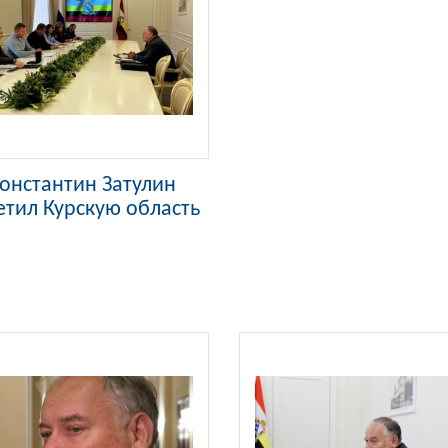
онстантин Затулин
етил Курскую область