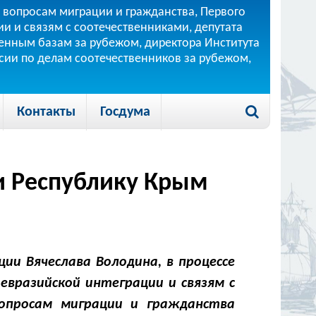
 вопросам миграции и гражданства, Первого
и и связям с соотечественниками, депутата
 военным базам за рубежом, директора Института
ссии по делам соотечественников за рубежом,
Контакты
Госдума
 и Республику Крым
ии Вячеслава Володина, в процессе
евразийской интеграции и связям с
вопросам миграции и гражданства