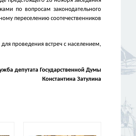
де предстоящего 28 ноября заседания
иками по вопросам законодательного
ному переселению соотечественников
 для проведения встреч с населением,
лужба депутата Государственной Думы
Константина Затулина