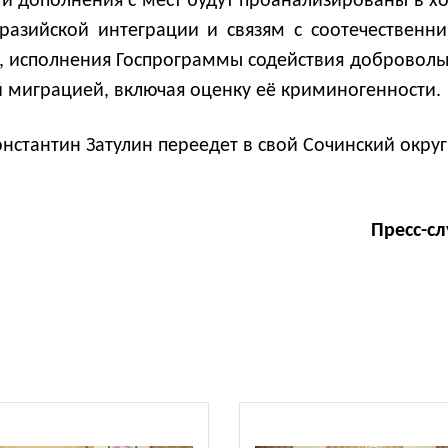
 и дополнения с мест будут проанализированы в хо
разийской интеграции и связям с соотечественн
, исполнения Госпрограммы содействия доброволь
ой миграцией, включая оценку её криминогенности.
стантин Затулин переедет в свой Сочинский округ
Пресс-с