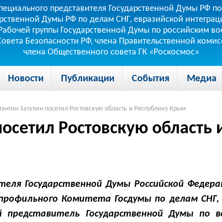
пециального представителя Государственной Думы РФ по
рственной Думы РФ по делам СНГ, евразийской интеграци
теля Рабочей группы Государственной Думы по российским
 Совета Безопасности РФ, члена Правительственной коми
члена Общественного совета ГК «Роскосмос»
Новости
Публикации
События
Медиа
тантин Затулин посетил Ростовскую область и Республику Крым
посетил Ростовскую область
теля Государственной Думы Российской Федерац
профильного Комитета Госдумы по делам СНГ, 
й представитель Государственной Думы по 