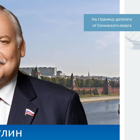
На страницу депутата
от Сочинского округа
улин