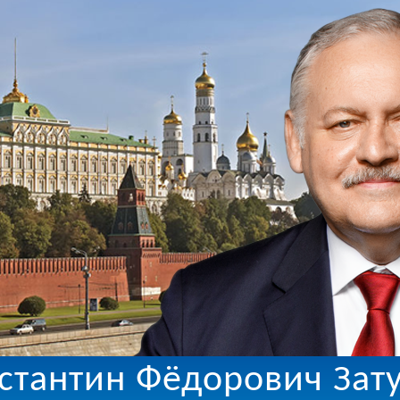
стантин Фёдорович Зат