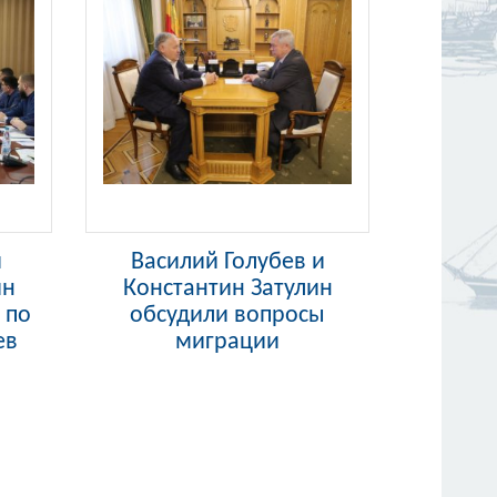
и
Василий Голубев и
ин
Константин Затулин
 по
обсудили вопросы
ев
миграции