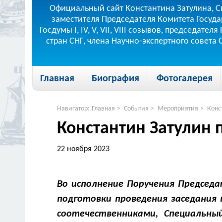
Официальный сайт Константина Затулина, С
заместителя Председателя Комитета Госуда
Госдумы I, IV, V, VII, VIII созывов, председа
стран СНГ, члена Научно-экспертного совета
Главная
Биография
Фотогалерея
Навигатор:
Главная
>
События
>
Мероприятия
>
Конс
Константин Затулин 
22 ноября 2023
Во исполнение Поручения Председа
подготовки проведения заседания 
соотечественниками, Специальны