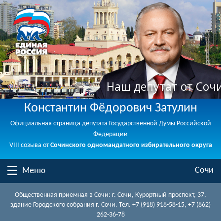
Наш депутат от Соч
Константин Фёдорович Затулин
Официальная страница депутата Государственной Думы Российской
Федерации
VIII созыва от
Сочинского одномандатного избирательного округа
Сочи
Меню
Общественная приемная в Сочи: г. Сочи, Курортный проспект, 37,
здание Городского собрания г. Сочи. Тел. +7 (918) 918-58-15, +7 (862)
262-36-78