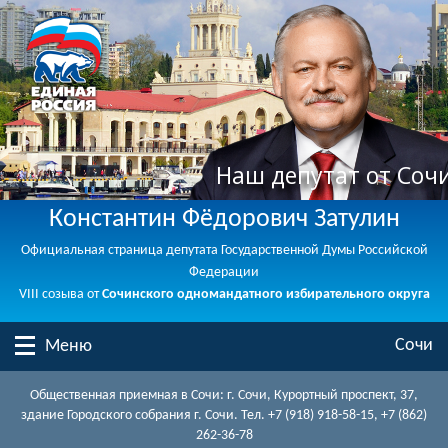
Наш депутат от Соч
Константин Фёдорович Затулин
Официальная страница депутата Государственной Думы Российской
Федерации
VIII созыва от
Сочинского одномандатного избирательного округа
Сочи
Меню
Общественная приемная в Сочи: г. Сочи, Курортный проспект, 37,
здание Городского собрания г. Сочи. Тел. +7 (918) 918-58-15, +7 (862)
262-36-78