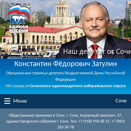
Наш депутат от Соч
Константин Фёдорович Затулин
Официальная страница депутата Государственной Думы Российской
Федерации
VIII созыва от
Сочинского одномандатного избирательного округа
Сочи
Меню
Общественная приемная в Сочи: г. Сочи, Курортный проспект, 37,
здание Городского собрания г. Сочи. Тел. +7 (918) 918-58-15, +7 (862)
262-36-78