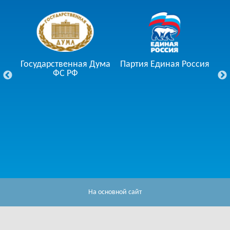
Государственная Дума
Партия Единая Россия
ции
ФС РФ
Го
На основной сайт