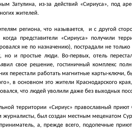
ым Затулина, из-за действий «Сириуса», под ар
ногих жителей.
ителям региона, что называется, и с другой сторо
 когда представители «Сириуса» получили тер
тировался не по назначению), пострадали не тольк
, но и простые люди. Во-первых, отель перест
бъявил свое решение, гостиничный комплекс полн
 них перестали работать магнитные карты-ключи, 
го», в основном это жители Краснодарского края, 
овался, что людей уволили даже без выходных пос
льной территории «Сириус» православный приют 
и журналисты, был создан местным меценатом Су
дприниматель, а, прежде всего, подопечные при