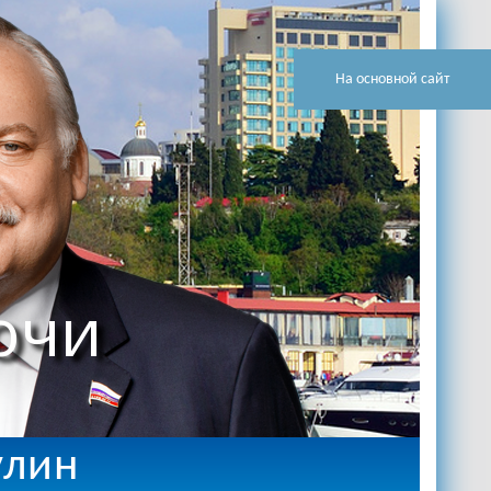
На основной сайт
очи
улин