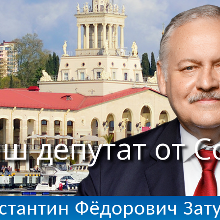
ш депутат от С
стантин Фёдорович Зат