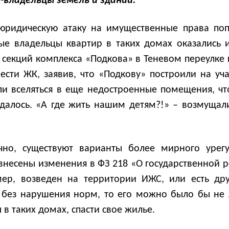
-владельцы земель и зданий.
ридическую атаку на имущественные права попа
ые владельцы квартир в таких домах оказались и
 секций комплекса «Подкова» в Теневом переулке 
нести ЖК, заявив, что «Подкову» построили на уч
и вселяться в еще недостроенные помещения, чт
далось. «А где жить нашим детям?!» – возмущал
чно, существуют варианты более мирного урег
 внесены изменения в ФЗ 218 «О государственной 
ер, возведен на территории ИЖС, или есть др
о без нарушения норм, то его можно было бы не 
 таких домах, спасти свое жилье.