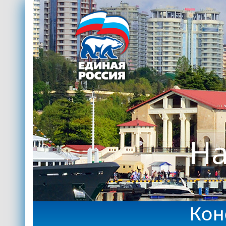
На
Кон