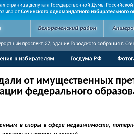
я страница депутата Государственной Думы Российско
созыва от
Сочинского одномандатного избирательного о
и
Белореченский район
Апшеро
ортный проспект, 37, здание Городского собрания г. Сочи. 
ения к избирателям
Госдума РФ
Фотог
дали от имущественных пре
ации федерального образов
ченным в споры в сфере недвижимости, потер