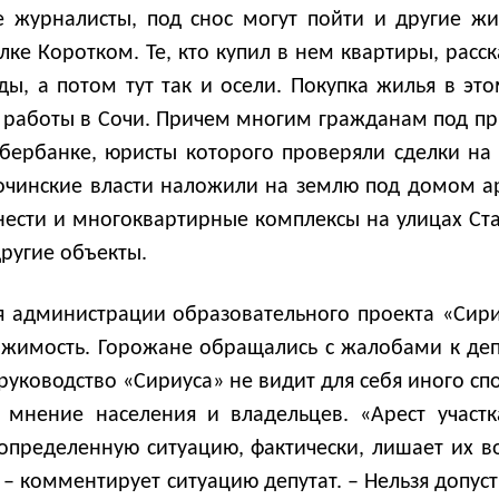
 журналисты, под снос могут пойти и другие ж
ке Коротком. Те, кто купил в нем квартиры, расск
ы, а потом тут так и осели. Покупка жилья в это
 работы в Сочи. Причем многим гражданам под п
Сбербанке, юристы которого проверяли сделки на з
очинские власти наложили на землю под домом аре
нести и многоквартирные комплексы на улицах Ста
ругие объекты.
 администрации образовательного проекта «Сири
жимость. Горожане обращались с жалобами к депу
о руководство «Сириуса» не видит для себя иного с
 мнение населения и владельцев. «Арест участк
определенную ситуацию, фактически, лишает их во
 – комментирует ситуацию депутат. – Нельзя допус