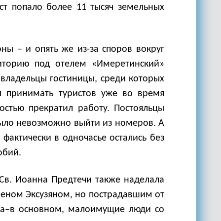
ест попало более 11 тысяч земельных
ны – и опять же из-за споров вокруг
риторию под отелем «Имеретинский»
о владельцы гостиницы, среди которых
ал принимать туристов уже во время
остью прекратил работу. Постояльцы
было невозможно выйти из номеров. А
фактически в одночасье остались без
обий.
Св. Иоанна Предтечи также наделала
реном Эксузяном, но пострадавшим от
юта–в основном, малоимущие люди со