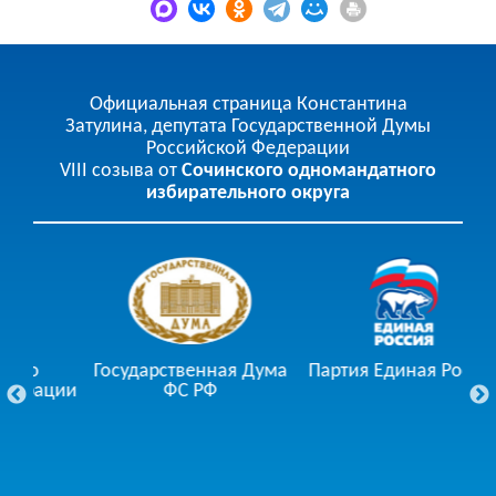
Официальная страница Константина
Затулина, депутата Государственной Думы
Российской Федерации
VIII созыва от
Сочинского одномандатного
избирательного округа
Государственная Дума
Партия Единая Россия
ции
ФС РФ
Го