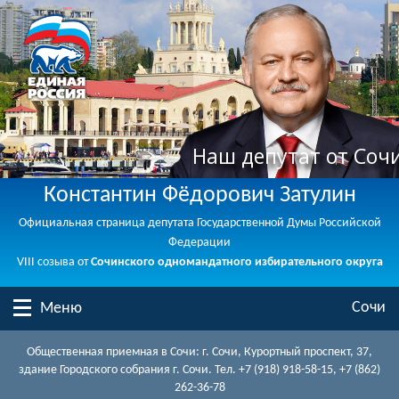
Наш депутат от Соч
Константин Фёдорович Затулин
Официальная страница депутата Государственной Думы Российской
Федерации
VIII созыва от
Сочинского одномандатного избирательного округа
Сочи
Меню
Общественная приемная в Сочи: г. Сочи, Курортный проспект, 37,
здание Городского собрания г. Сочи. Тел. +7 (918) 918-58-15, +7 (862)
262-36-78