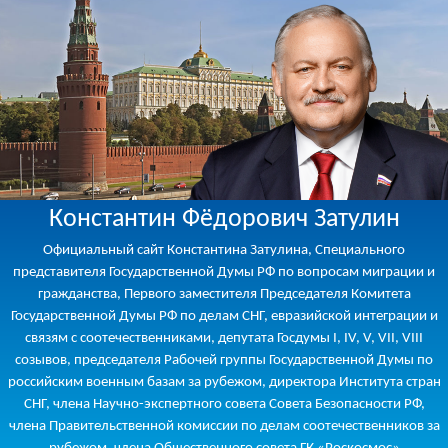
Константин Фёдорович Затулин
Официальный сайт Константина Затулина, Специального
представителя Государственной Думы РФ по вопросам миграции и
гражданства, Первого заместителя Председателя Комитета
Государственной Думы РФ по делам СНГ, евразийской интеграции и
связям с соотечественниками, депутата Госдумы I, IV, V, VII, VIII
созывов, председателя Рабочей группы Государственной Думы по
российским военным базам за рубежом, директора Института стран
СНГ, члена Научно-экспертного совета Совета Безопасности РФ,
члена Правительственной комиссии по делам соотечественников за