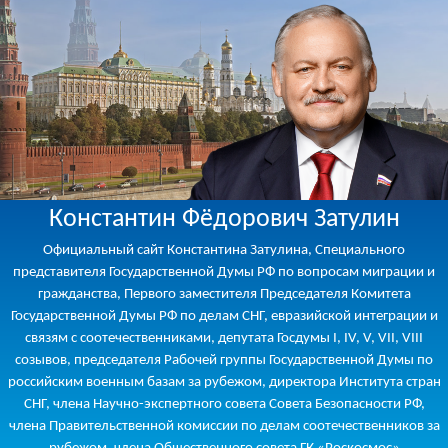
Константин Фёдорович Затулин
Официальный сайт Константина Затулина, Специального
представителя Государственной Думы РФ по вопросам миграции и
гражданства, Первого заместителя Председателя Комитета
Государственной Думы РФ по делам СНГ, евразийской интеграции и
связям с соотечественниками, депутата Госдумы I, IV, V, VII, VIII
созывов, председателя Рабочей группы Государственной Думы по
российским военным базам за рубежом, директора Института стран
СНГ, члена Научно-экспертного совета Совета Безопасности РФ,
члена Правительственной комиссии по делам соотечественников за