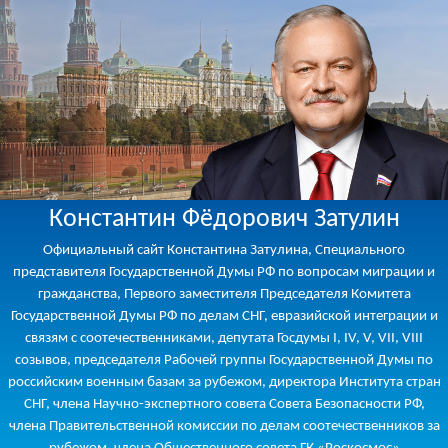
Константин Фёдорович Затулин
Официальный сайт Константина Затулина, Специального
представителя Государственной Думы РФ по вопросам миграции и
гражданства, Первого заместителя Председателя Комитета
Государственной Думы РФ по делам СНГ, евразийской интеграции и
связям с соотечественниками, депутата Госдумы I, IV, V, VII, VIII
созывов, председателя Рабочей группы Государственной Думы по
российским военным базам за рубежом, директора Института стран
СНГ, члена Научно-экспертного совета Совета Безопасности РФ,
члена Правительственной комиссии по делам соотечественников за