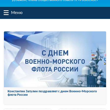
рубежом, члена Общественного совета ГК «Роскосмос»
Меню
Константин Затулин награжден Орденом «За заслуги перед
Отечеством» IV степени