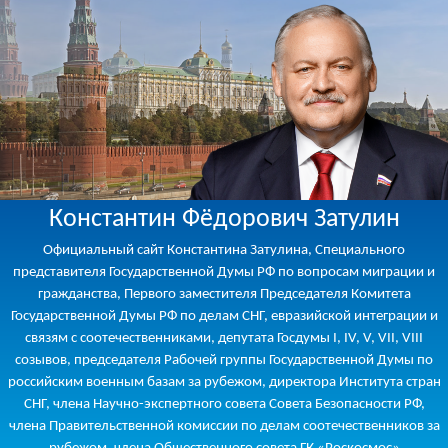
Константин Фёдорович Затулин
Официальный сайт Константина Затулина, Специального
представителя Государственной Думы РФ по вопросам миграции и
гражданства, Первого заместителя Председателя Комитета
Государственной Думы РФ по делам СНГ, евразийской интеграции и
связям с соотечественниками, депутата Госдумы I, IV, V, VII, VIII
созывов, председателя Рабочей группы Государственной Думы по
российским военным базам за рубежом, директора Института стран
СНГ, члена Научно-экспертного совета Совета Безопасности РФ,
члена Правительственной комиссии по делам соотечественников за