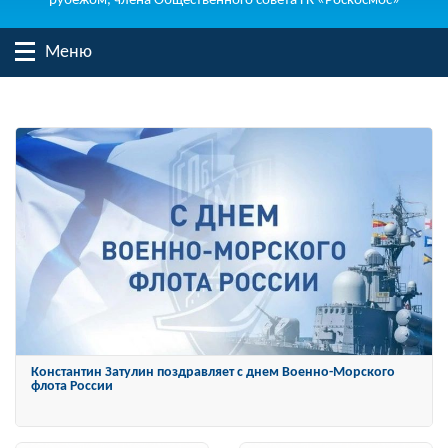
рубежом, члена Общественного совета ГК «Роскосмос»
Меню
Константин Затулин награжден Орденом «За заслуги перед
Отечеством» IV степени