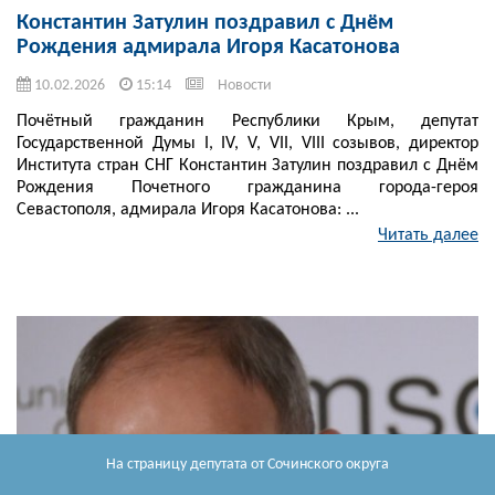
Константин Затулин поздравил с Днём
Рождения адмирала Игоря Касатонова
10.02.2026
15:14
Новости
Почётный гражданин Республики Крым, депутат
Государственной Думы I, IV, V, VII, VIII созывов, директор
Института стран СНГ Константин Затулин поздравил с Днём
Рождения Почетного гражданина города-героя
Севастополя, адмирала Игоря Касатонова: ...
Читать далее
На страницу депутата
от Сочинского округа