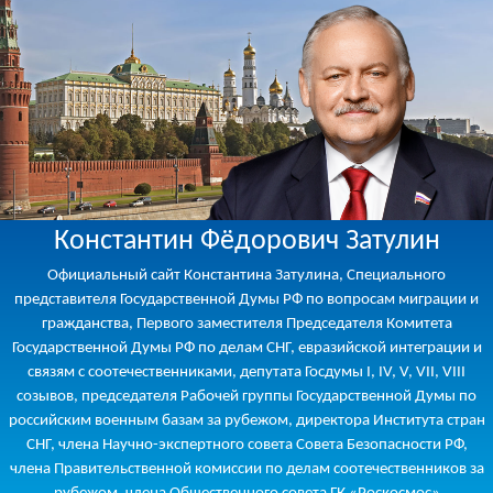
Константин Фёдорович Затулин
Официальный сайт Константина Затулина, Специального
представителя Государственной Думы РФ по вопросам миграции и
гражданства, Первого заместителя Председателя Комитета
Государственной Думы РФ по делам СНГ, евразийской интеграции и
связям с соотечественниками, депутата Госдумы I, IV, V, VII, VIII
созывов, председателя Рабочей группы Государственной Думы по
российским военным базам за рубежом, директора Института стран
СНГ, члена Научно-экспертного совета Совета Безопасности РФ,
члена Правительственной комиссии по делам соотечественников за