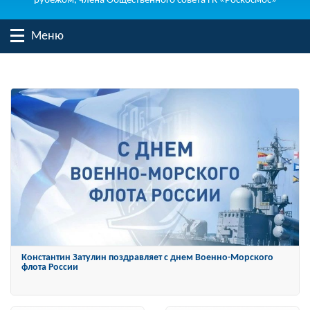
рубежом, члена Общественного совета ГК «Роскосмос»
Меню
Константин Затулин награжден Орденом «За заслуги перед
Отечеством» IV степени