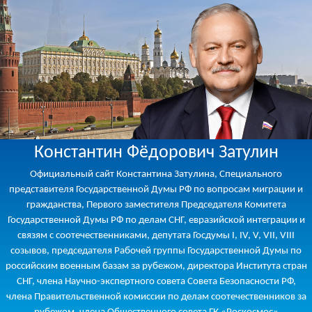
Константин Фёдорович Затулин
Официальный сайт Константина Затулина, Специального
представителя Государственной Думы РФ по вопросам миграции и
гражданства, Первого заместителя Председателя Комитета
Государственной Думы РФ по делам СНГ, евразийской интеграции и
связям с соотечественниками, депутата Госдумы I, IV, V, VII, VIII
созывов, председателя Рабочей группы Государственной Думы по
российским военным базам за рубежом, директора Института стран
СНГ, члена Научно-экспертного совета Совета Безопасности РФ,
члена Правительственной комиссии по делам соотечественников за