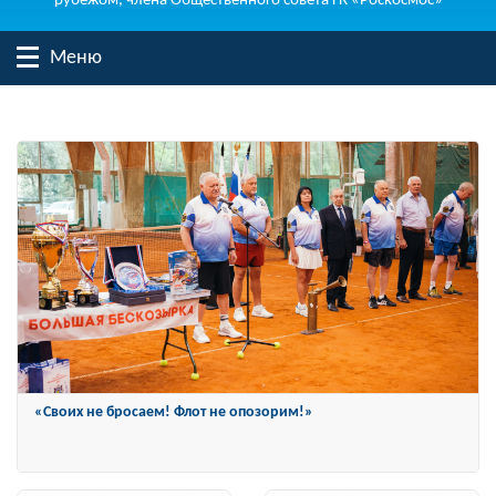
рубежом, члена Общественного совета ГК «Роскосмос»
Меню
Константин Затулин награжден Орденом «За заслуги перед
Отечеством» IV степени