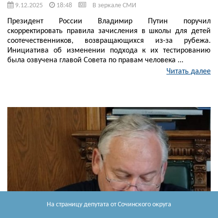
9.12.2025
18:48
В зеркале СМИ
Президент России Владимир Путин поручил
скорректировать правила зачисления в школы для детей
соотечественников, возвращающихся из-за рубежа.
Инициатива об изменении подхода к их тестированию
была озвучена главой Совета по правам человека ...
Читать далее
На страницу депутата
от Сочинского округа