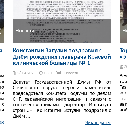
Новости
Н
а
Константин Затулин поздравил с
То
Днём рождения главврача Краевой
«5
клинической больницы № 1
2
26.04.2025
15:31
Новости
ом
Ве
ов
то
Депутат Государственной Думы РФ от
го
Гв
Сочинского округа, первый заместитель
та
ко
председателя Комитета Госдумы по делам
ам
ст
СНГ, евразийской интеграции и связям с
 с
ав
соотечественниками, директор Института
та
вой
стран СНГ Константин Затулин поздравил с
Днём ...
ее
Читать далее