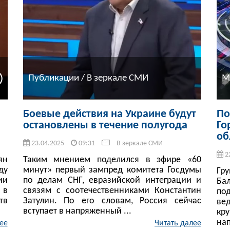
Публикации / В зеркале СМИ
М
Боевые действия на Украине будут
По
остановлены в течение полугода
Го
об
23.04.2025
09:31
В зеркале СМИ
2
ян
Таким мнением поделился в эфире «60
ду
минут» первый зампред комитета Госдумы
Гр
ии
по делам СНГ, евразийской интеграции и
Ба
 в
связям с соотечественниками Константин
по
тв
Затулин. По его словам, Россия сейчас
ве
вступает в напряженный ...
кр
на
ее
Читать далее