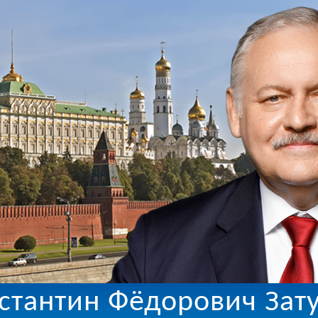
стантин Фёдорович Зат