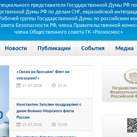
пециального представителя Государственной Думы РФ по
рственной Думы РФ по делам СНГ, евразийской интеграци
теля Рабочей группы Государственной Думы по российским
 Совета Безопасности РФ, члена Правительственной коми
члена Общественного совета ГК «Роскосмос»
Новости
Публикации
События
Медиа
«Своих не бросаем! Флот не
опозорим!»
27.07.2026
12:31
Константин Затулин поздравляет с
днем Военно-Морского флота
России
25.07.2026
15:00