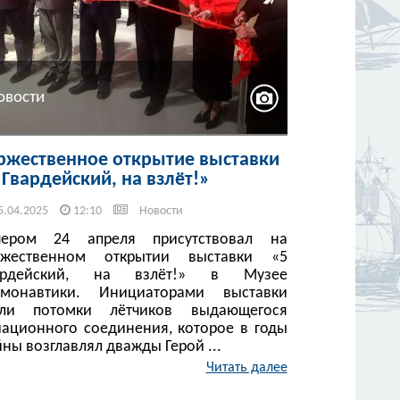
овости
ржественное открытие выставки
 Гвардейский, на взлёт!»
5.04.2025
12:10
Новости
чером 24 апреля присутствовал на
ржественном открытии выставки «5
ардейский, на взлёт!» в Музее
смонавтики. Инициаторами выставки
али потомки лётчиков выдающегося
иационного соединения, которое в годы
ны возглавлял дважды Герой ...
Читать далее