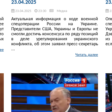
23.04.2025
23
23.04.2025
23:30
Медиа
2
ой
Актуальная информация о ходе военной
Оп
ее
спецоперации России на Украине.
сп
ут
Представители США, Украины и Европы не
Ук
то
смогли достичь консенсуса по ряду позиций
Дэ
ых
в деле урегулирования украинского
из
конфликта, об этом заявил пресс-секретарь
есл
...
ее
Читать далее