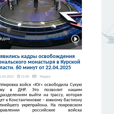
едиа
явились кадры освобождения
рнальского монастыря в Курской
ласти. 60 минут от 22.04.2025
2.04.2025
21:00
Медиа
уппировка войск «Юг» освободила Сухую
лку в ДНР. Это позволит нашим
дразделениям выйти на трассу, которая
дет к Константиновке – южному бастиону
упнейшего укрепрайона. На покровском
правлении российские войска