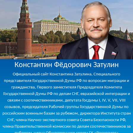
Константин Фёдорович Затулин
Официальный сайт Константина Затулина, Специального
представителя Государственной Думы РФ по вопросам миграции и
гражданства, Первого заместителя Председателя Комитета
Государственной Думы РФ по делам СНГ, евразийской интеграции и
связям с соотечественниками, депутата Госдумы I, IV, V, VII, VIII
созывов, председателя Рабочей группы Государственной Думы по
российским военным базам за рубежом, директора Института стран
СНГ, члена Научно-экспертного совета Совета Безопасности РФ,
члена Правительственной комиссии по делам соотечественников за