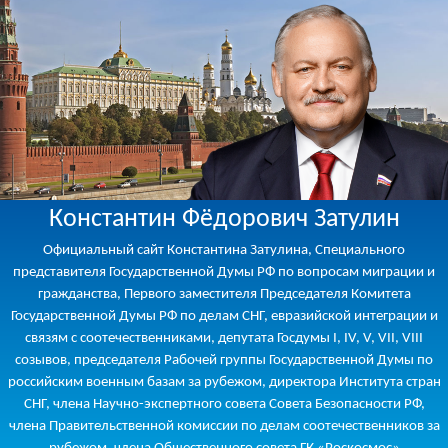
Константин Фёдорович Затулин
Официальный сайт Константина Затулина, Специального
представителя Государственной Думы РФ по вопросам миграции и
гражданства, Первого заместителя Председателя Комитета
Государственной Думы РФ по делам СНГ, евразийской интеграции и
связям с соотечественниками, депутата Госдумы I, IV, V, VII, VIII
созывов, председателя Рабочей группы Государственной Думы по
российским военным базам за рубежом, директора Института стран
СНГ, члена Научно-экспертного совета Совета Безопасности РФ,
члена Правительственной комиссии по делам соотечественников за