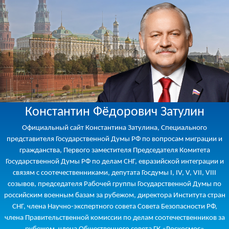
Константин Фёдорович Затулин
Официальный сайт Константина Затулина, Специального
представителя Государственной Думы РФ по вопросам миграции и
гражданства, Первого заместителя Председателя Комитета
Государственной Думы РФ по делам СНГ, евразийской интеграции и
связям с соотечественниками, депутата Госдумы I, IV, V, VII, VIII
созывов, председателя Рабочей группы Государственной Думы по
российским военным базам за рубежом, директора Института стран
СНГ, члена Научно-экспертного совета Совета Безопасности РФ,
члена Правительственной комиссии по делам соотечественников за