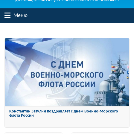
рубежом, члена Общественного совета ГК «Роскосмос»
Меню
Константин Затулин награжден Орденом «За заслуги перед
Отечеством» IV степени