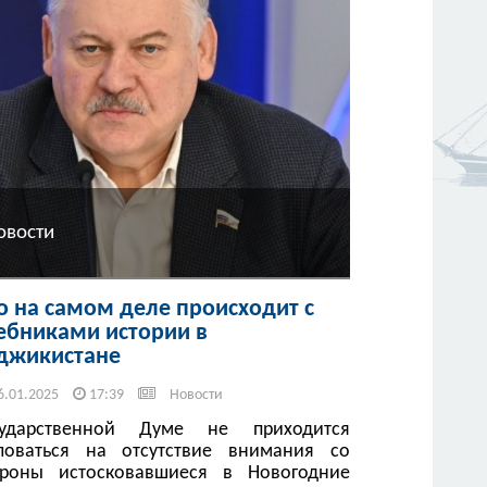
овости
о на самом деле происходит с
ебниками истории в
джикистане
6.01.2025
17:39
Новости
сударственной Думе не приходится
ловаться на отсутствие внимания со
ороны истосковавшиеся в Новогодние