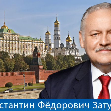
стантин Фёдорович Зат