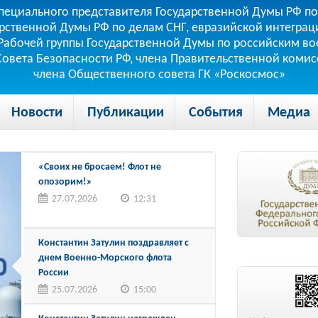
пециального представителя Государственной Думы РФ по
рственной Думы РФ по делам СНГ, евразийской интеграци
теля Рабочей группы Государственной Думы по российским
 Совета Безопасности РФ, члена Правительственной коми
члена Общественного совета ГК «Роскосмос»
Новости
Публикации
События
Медиа
«Своих не бросаем! Флот не
опозорим!»
27.07.2026
12:31
Константин Затулин поздравляет с
днем Военно-Морского флота
России
25.07.2026
15:00