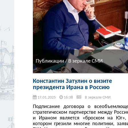
Публикации / В зеркале СМИ
Константин Затулин о визите
президента Ирана в Россию
17.01.2025
16:38
В зеркале СМИ
Подписание договора о всеобъемлющ
стратегическом партнерстве между Росси
и Ираном является «броском на Юг»,
котором грезили многие политики, заяв