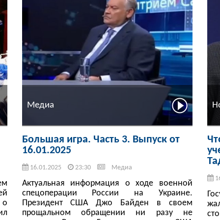
Медиа
Н
Большая игра. Часть 3. Выпуск от
Чт
16.01.2025
уч
Та
16.01.2025
23:30
Медиа
1
ем
Актуальная информация о ходе военной
ей
спецоперации России на Украине.
Го
 о
Президент США Джо Байден в своем
жа
ил
прощальном обращении ни разу не
ст