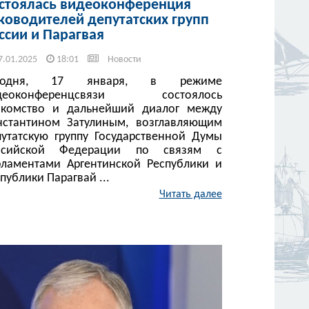
стоялась видеоконференция
ководителей депутатских групп
ссии и Парагвая
7.01.2025
18:01
Новости
годня, 17 января, в режиме
деоконференцсвязи состоялось
акомство и дальнейший диалог между
нстантином Затулиным, возглавляющим
путатскую группу Государственной Думы
ссийской Федерации по связям с
рламентами Аргентинской Республики и
публики Парагвай ...
Читать далее