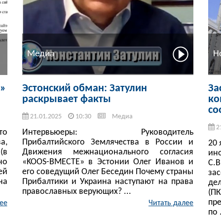
Медиа
Н
ь»
Эстонский обман: Затулин
За
раскрывает факты
ко
со
21.01.2025
10:30
Медиа
2
то
Интервьюеры: Руководитель
а,
Прибалтийского Землячества в России и
20
(в
Движения межнационального согласия
ин
но
«KOOS-ВМЕСТЕ» в Эстонии Олег Иванов и
С.
ей
его соведущий Олег Беседин Почему страны
за
на
Прибалтики и Украина наступают на права
де
православных верующих? ...
(П
пр
ее
Читать далее
по .