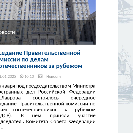
овости
седание Правительственной
миссии по делам
отечественников за рубежом
1.01.2025
10:10
Новости
 января под председательством Министра
остранных дел Российской Федерации
В.Лаврова состоялось очередное
седание Правительственной комиссии по
лам соотечественников за рубежом
КДСР). В нем приняли участие
едседатель Комитета Совета Федерации
..