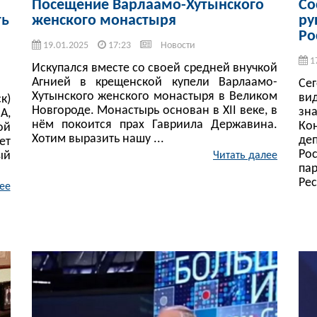
Посещение Варлаамо-Хутынского
Со
ть
женского монастыря
ру
Ро
19.01.2025
17:23
Новости
1
Искупался вместе со своей средней внучкой
Агнией в крещенской купели Варлаамо-
Се
Хутынского женского монастыря в Великом
ви
к)
Новгороде. Монастырь основан в XII веке, в
зн
А,
нём покоится прах Гавриила Державина.
Ко
ой
Хотим выразить нашу ...
де
ет
Ро
ый
Читать далее
па
Рес
ее