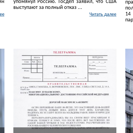
ин
упомянул Россию. Госдеп заявил, что США
пр
выступают за полный отказ ...
по
14
ее
Читать далее
пар