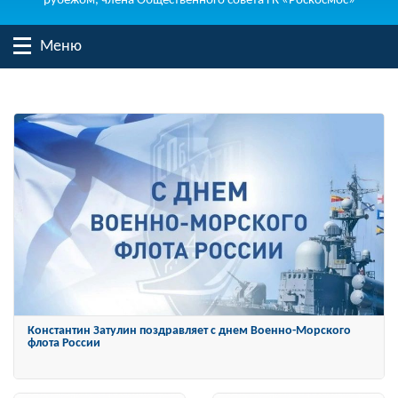
рубежом, члена Общественного совета ГК «Роскосмос»
Меню
Константин Затулин награжден Орденом «За заслуги перед
Отечеством» IV степени