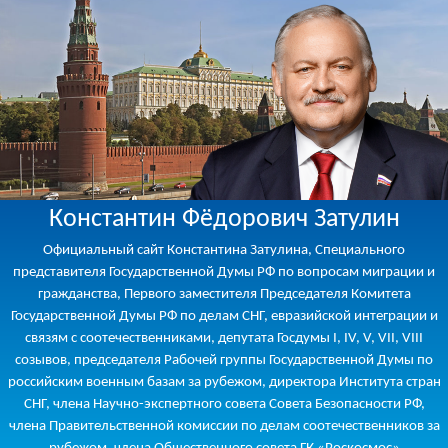
Константин Фёдорович Затулин
Официальный сайт Константина Затулина, Специального
представителя Государственной Думы РФ по вопросам миграции и
гражданства, Первого заместителя Председателя Комитета
Государственной Думы РФ по делам СНГ, евразийской интеграции и
связям с соотечественниками, депутата Госдумы I, IV, V, VII, VIII
созывов, председателя Рабочей группы Государственной Думы по
российским военным базам за рубежом, директора Института стран
СНГ, члена Научно-экспертного совета Совета Безопасности РФ,
члена Правительственной комиссии по делам соотечественников за