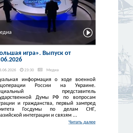
едиа
ольшая игра». Выпуск от
.06.2026
3.06.2026
23:30
Медиа
туальная информация о ходе военной
ецоперации России на Украине.
пециальный представитель
сударственной Думы РФ по вопросам
грации и гражданства, первый зампред
митета Госдумы по делам СНГ,
азийской интеграции и связям ...
Читать далее