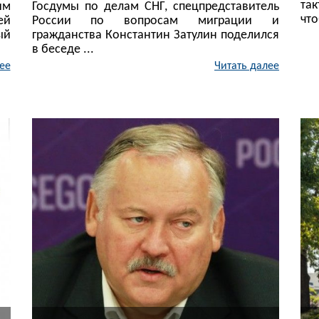
та
им
Госдумы по делам СНГ, спецпредставитель
что
ей
России по вопросам миграции и
ый
гражданства Константин Затулин поделился
в беседе ...
ее
Читать далее