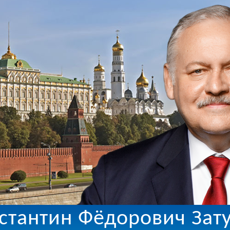
стантин Фёдорович Зат