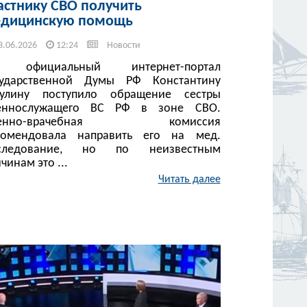
астнику СВО получить
дицинскую помощь
3.06.2026
12:24
Новости
 официальный интернет-портал
сударственной Думы РФ Константину
тулину поступило обращение сестры
еннослужащего ВС РФ в зоне СВО.
оенно-врачебная комиссия
комендовала направить его на мед.
следование, но по неизвестным
чинам это ...
Читать далее