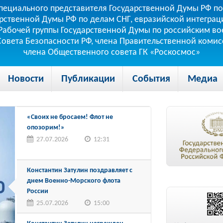
пециального представителя Государственной Думы РФ по
рственной Думы РФ по делам СНГ, евразийской интеграци
теля Рабочей группы Государственной Думы по российским
 Совета Безопасности РФ, члена Правительственной коми
члена Общественного совета ГК «Роскосмос»
Новости
Публикации
События
Медиа
«Своих не бросаем! Флот не
опозорим!»
27.07.2026
12:31
Константин Затулин поздравляет с
днем Военно-Морского флота
России
25.07.2026
15:00