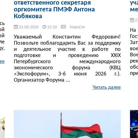
ответственного секретаря
уч
оргкомитета ПМЭФ Антона
ме
Кобякова
2
сь
23.06.2026
15:10
Новости
ой
На
ой
Го
Уважаемый Константин Федорович!
ле
За
Позвольте поблагодарить Вас за поддержку
у,
во
и деятельное участие в работе по
В
подготовке и проведению XXIX
ре
Петербургского международного
ее
об
экономического форума (КВЦ
при
«Экспофорум», 3-6 июня 2026 г.).
Организатор Форума ...
Читать далее