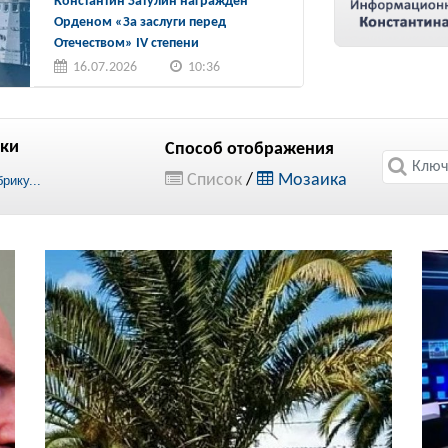
Константин Затулин награжден
Орденом «За заслуги перед
Отечеством» IV степени
16.07.2026
10:36
ки
Способ отображения
Список
/
Мозаика