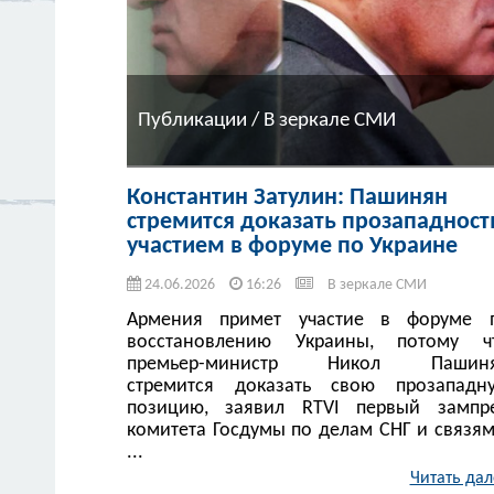
Публикации / В зеркале СМИ
Константин Затулин: Пашинян
стремится доказать прозападност
участием в форуме по Украине
24.06.2026
16:26
В зеркале СМИ
Армения примет участие в форуме 
восстановлению Украины, потому ч
премьер-министр Никол Пашин
стремится доказать свою прозападн
позицию, заявил RTVI первый зампр
комитета Госдумы по делам СНГ и связям
...
Читать дал