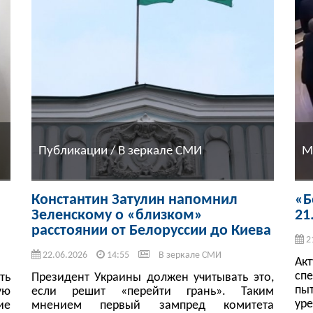
Публикации / В зеркале СМИ
М
Константин Затулин напомнил
«Б
Зеленскому о «близком»
21
расстоянии от Белоруссии до Киева
2
22.06.2026
14:55
В зеркале СМИ
Ак
сп
ть
Президент Украины должен учитывать это,
пы
ую
если решит «перейти грань». Таким
ур
ие
мнением первый зампред комитета