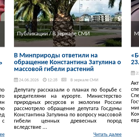
Публикации / В зеркале СМИ
М
В Минприроды ответили на
«Б
ь
обращение Константина Затулина о
23
массовой гибели растений
2
24.06.2026
12:28
В зеркале СМИ
Ак
сп
по
Депутату рассказали о планах по борьбе с
С
то
вредителями на курорте. Министерство
Го
ян
природных ресурсов и экологии России
ми
ую
рассмотрело обращение депутата Госдумы
Ко
ед
Константина Затулина по вопросу массовой
евр
 с
гибели ценных древесных пород
вследствие ...
ее
Читать далее