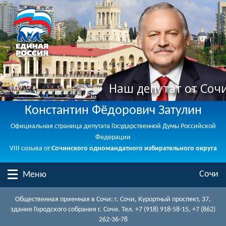
Наш депутат от Соч
Константин Фёдорович Затулин
Официальная страница депутата Государственной Думы Российской
Федерации
VIII созыва от
Сочинского одномандатного избирательного округа
Сочи
Меню
Общественная приемная в Сочи: г. Сочи, Курортный проспект, 37,
здание Городского собрания г. Сочи. Тел. +7 (918) 918-58-15, +7 (862)
262-36-78