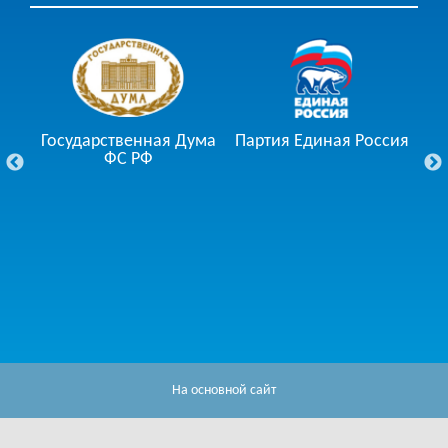
Государственная Дума
Партия Единая Россия
ции
ФС РФ
Го
На основной сайт