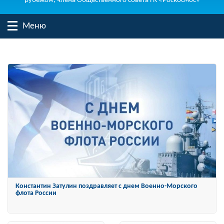
рубежом, члена Общественного совета ГК «Роскосмос»
Меню
Константин Затулин награжден Орденом «За заслуги перед
Отечеством» IV степени