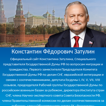
Константин Фёдорович Затулин
Официальный сайт Константина Затулина, Специального
представителя Государственной Думы РФ по вопросам миграции и
гражданства, Первого заместителя Председателя Комитета
Государственной Думы РФ по делам СНГ, евразийской интеграции и
связям с соотечественниками, депутата Госдумы I, IV, V, VII, VIII
созывов, председателя Рабочей группы Государственной Думы по
российским военным базам за рубежом, директора Института стран
СНГ, члена Научно-экспертного совета Совета Безопасности РФ,
члена Правительственной комиссии по делам соотечественников за