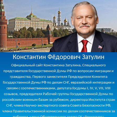
Константин Фёдорович Затулин
Официальный сайт Константина Затулина, Специального
представителя Государственной Думы РФ по вопросам миграции и
гражданства, Первого заместителя Председателя Комитета
Государственной Думы РФ по делам СНГ, евразийской интеграции и
связям с соотечественниками, депутата Госдумы I, IV, V, VII, VIII
созывов, председателя Рабочей группы Государственной Думы по
российским военным базам за рубежом, директора Института стран
СНГ, члена Научно-экспертного совета Совета Безопасности РФ,
члена Правительственной комиссии по делам соотечественников за