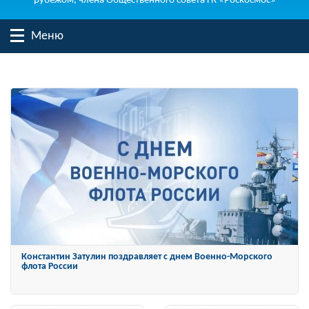
рубежом, члена Общественного совета ГК «Роскосмос»
Меню
Константин Затулин награжден Орденом «За заслуги перед
Отечеством» IV степени