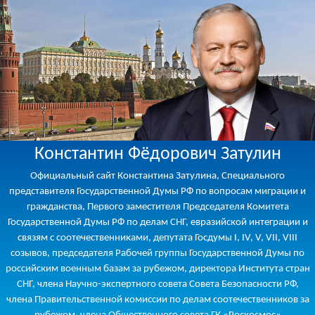
Константин Фёдорович Затулин
Официальный сайт Константина Затулина, Специального
представителя Государственной Думы РФ по вопросам миграции и
гражданства, Первого заместителя Председателя Комитета
Государственной Думы РФ по делам СНГ, евразийской интеграции и
связям с соотечественниками, депутата Госдумы I, IV, V, VII, VIII
созывов, председателя Рабочей группы Государственной Думы по
российским военным базам за рубежом, директора Института стран
СНГ, члена Научно-экспертного совета Совета Безопасности РФ,
члена Правительственной комиссии по делам соотечественников за