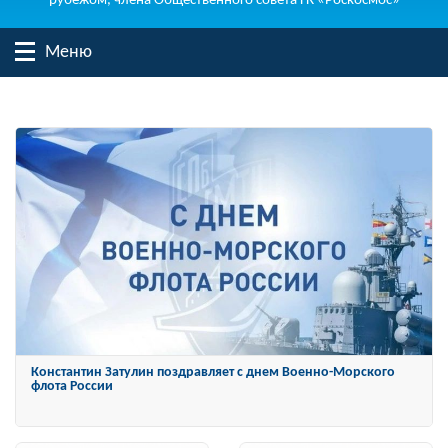
рубежом, члена Общественного совета ГК «Роскосмос»
Меню
Константин Затулин награжден Орденом «За заслуги перед
Отечеством» IV степени